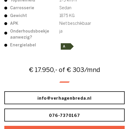
Topsnelheid
175 km/h
Carrosserie
Sedan
Gewicht
1875 KG
APK
Niet beschikbaar
Onderhoudsboekje
ja
aanwezig?
Energielabel
€ 17.950,- of
€ 303
/mnd
info@verhagenbreda.nl
076-7370167