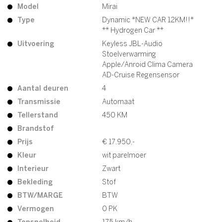
Model
Mirai
Type
Dynamic *NEW CAR 12KM!!*
** Hydrogen Car **
Uitvoering
Keyless JBL-Audio
Stoelverwarming
Apple/Anroid Clima Camera
AD-Cruise Regensensor
Aantal deuren
4
Transmissie
Automaat
Tellerstand
450 KM
Brandstof
Prijs
€ 17.950,-
Kleur
wit parelmoer
Interieur
Zwart
Bekleding
Stof
BTW/MARGE
BTW
Vermogen
0 PK