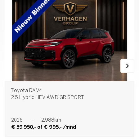
Toyota RAV4
2.5 Hybrid HEV AWD GR SPORT
2026
-
2.988km
€ 59.950,- of € 995,- /mnd